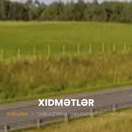
XIDMƏTLƏR
Xidmətlər
>
QABLAŞDIRMA/YÜKLƏMƏ ƏMƏLİYYATLARI